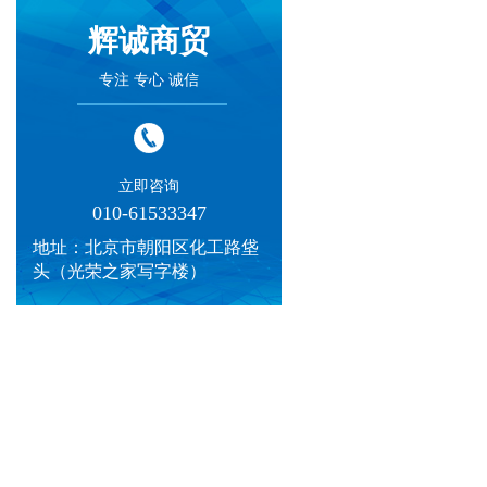
辉诚商贸
专注 专心 诚信
立即咨询
010-61533347
地址：北京市朝阳区化工路垡
头（光荣之家写字楼）