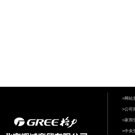
>网站
>公司
>家用
>中央