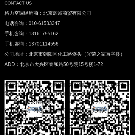
起，格力电器在全国范围内开展 “明珠”销售精英大赛。来自
CONTACT US
27家销售公司的2万名选手参加了预赛。经过自主的学习、
格力空调经销商：北京辉诚商贸有限公司
激烈精彩的比拼，54名导购员从预赛中脱颖而出，进入决
电话咨询：010-61533347
赛。
“格力的导购人员不仅仅具有销售职能，更是格力品牌
手机咨询：13161795162
推广的“前线标兵”，是连接消费者和格力品牌的直接纽带，
举办销售精英大赛就是希望精英们充分发挥带动作用，提高
手机咨询：13701114556
格力整个团队的营销水平。”大赛评委、格力电器市场部部
公司地址：北京市朝阳区化工路垡头（光荣之家写字楼）
长陈自力在决赛开幕致辞时表示。
据了解，格力“明珠”销售
ADD：北京市大兴区春和路50号院15号楼1-72
精英大赛决赛历时两天，赛程为三个环节：基础知识闭卷比
赛、分组面试式导购比赛、分组表演式导购比赛。旨在从销
售知识、现场操作、和实战应变多维度考察导购员销售专业
能力，选出兼备专业能力和服务意识的格力销售“明珠”。
基础知识闭卷比赛环节，参赛选手被分为分3个区域进
行闭卷考试。闭卷考试内容涵盖格力全品类知识，大到格力
电器的企业精神，小到格力旗下产品的细枝末节，只有透彻
了解格力的企业背景和产品知识，才能在该环节取得好成